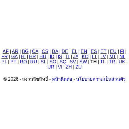
AF
|
AR
|
BG
|
CA
|
CS
|
DA
|
DE
|
EL
|
EN
|
ES
|
ET
|
EU
|
FI
|
FR
|
GA
|
HI
|
HR
|
HU
|
ID
|
IS
|
IT
|
JA
|
KO
|
LT
|
LV
|
MT
|
NL
|
PL
|
PT
|
RO
|
RU
|
SL
|
SO
|
SQ
|
SV
|
SW
|
TH
|
TL
|
TR
|
UK
|
UR
|
VI
|
ZH
|
ZU
© 2026 - สงวนลิขสิทธิ์ -
หน้าติดต่อ
-
นโยบายความเป็นส่วนตัว