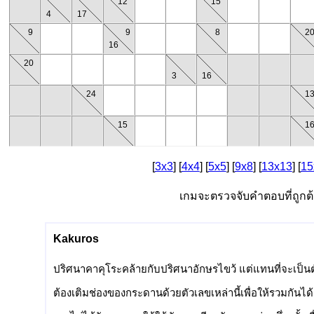
12
15
4
17
9
9
8
2
16
20
3
16
24
1
15
1
[
3x3
] [
4x4
] [
5x5
] [
9x8
] [
13x13
] [
15
เกมจะตรวจจับคำตอบที่ถูก
Kakuros
ปริศนาคาคุโระคล้ายกับปริศนาอักษรไขว้ แต่แทนที่จะเป็นตัว
ต้องเติมช่องของกระดานด้วยตัวเลขเหล่านี้เพื่อให้รวมกันได้