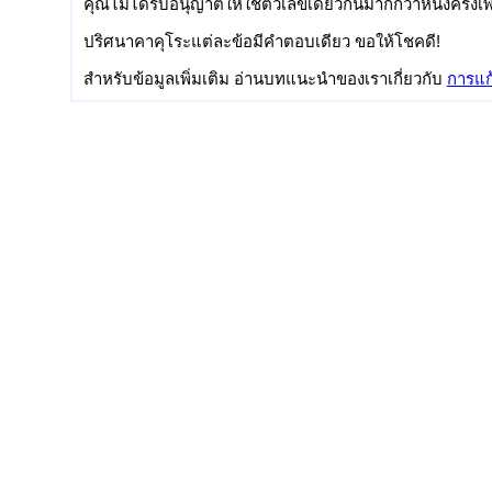
คุณไม่ได้รับอนุญาตให้ใช้ตัวเลขเดียวกันมากกว่าหนึ่งครั้งเ
ปริศนาคาคุโระแต่ละข้อมีคำตอบเดียว ขอให้โชคดี!
สำหรับข้อมูลเพิ่มเติม อ่านบทแนะนำของเราเกี่ยวกับ
การแก